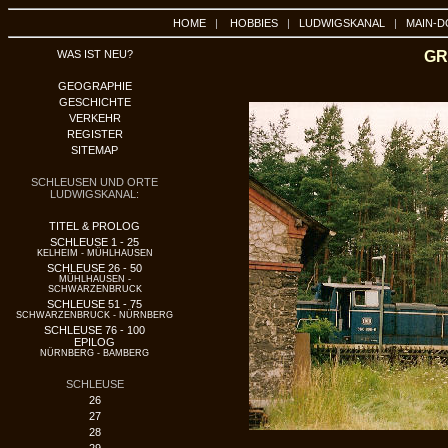
HOME
|
HOBBIES
|
LUDWIGSKANAL
|
MAIN-D
WAS IST NEU?
GR
GEOGRAPHIE
GESCHICHTE
VERKEHR
REGISTER
SITEMAP
SCHLEUSEN UND ORTE
LUDWIGSKANAL:
TITEL & PROLOG
SCHLEUSE 1 - 25
KELHEIM - MÜHLHAUSEN
SCHLEUSE 26 - 50
MÜHLHAUSEN -
SCHWARZENBRUCK
SCHLEUSE 51 - 75
SCHWARZENBRUCK - NÜRNBERG
SCHLEUSE 76 - 100
EPILOG
NÜRNBERG - BAMBERG
SCHLEUSE
26
27
28