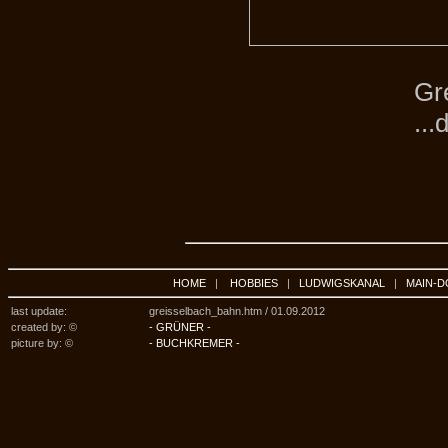
Gr
...
HOME
|
HOBBIES
|
LUDWIGSKANAL
|
MAIN-D
last update:
greisselbach_bahn.htm /
01.09.2012
created by: ©
- GRÜNER -
picture by: ©
- BUCHKREMER -