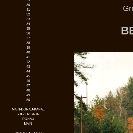
29
30
Gr
31
32
33
34
B
35
36
37
38
39
40
41
42
43
44
45
46
47
48
49
50
MAIN-DONAU-KANAL
SULZTALBAHN
DONAU
MAIN