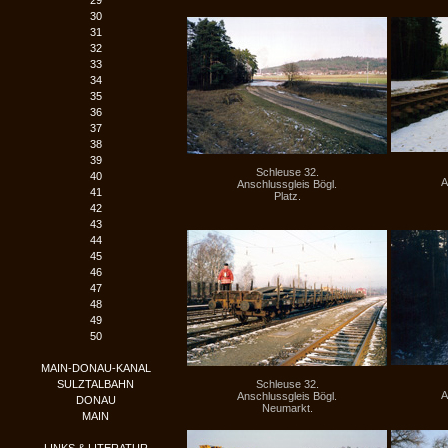
29
30
31
32
33
34
35
36
37
38
39
Schleuse 32.
40
A
Anschlussgleis Bögl.
41
Platz.
42
43
44
45
46
47
48
49
50
MAIN-DONAU-KANAL
SULZTALBAHN
Schleuse 32.
A
Anschlussgleis Bögl.
DONAU
Neumarkt.
MAIN