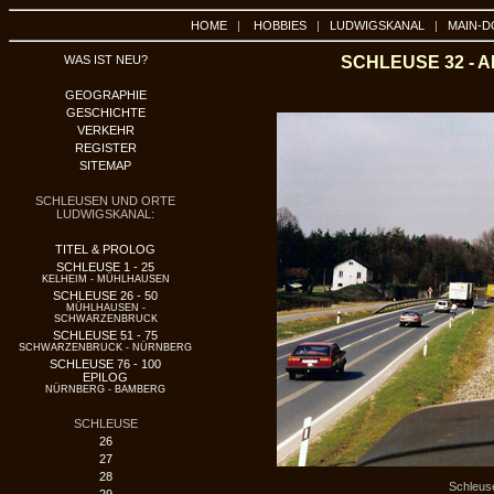
HOME
|
HOBBIES
|
LUDWIGSKANAL
|
MAIN-D
WAS IST NEU?
SCHLEUSE 32 - 
GEOGRAPHIE
GESCHICHTE
VERKEHR
REGISTER
SITEMAP
SCHLEUSEN UND ORTE
LUDWIGSKANAL:
TITEL & PROLOG
SCHLEUSE 1 - 25
KELHEIM - MÜHLHAUSEN
SCHLEUSE 26 - 50
MÜHLHAUSEN -
SCHWARZENBRUCK
SCHLEUSE 51 - 75
SCHWARZENBRUCK - NÜRNBERG
SCHLEUSE 76 - 100
EPILOG
NÜRNBERG - BAMBERG
SCHLEUSE
26
27
28
Schleuse