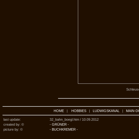
Schleuse
HOME
|
HOBBIES
|
LUDWIGSKANAL
|
MAIN-D
last update:
32_bahn_boegl.htm /
10.09.2012
created by: ©
- GRÜNER -
picture by: ©
- BUCHKREMER -