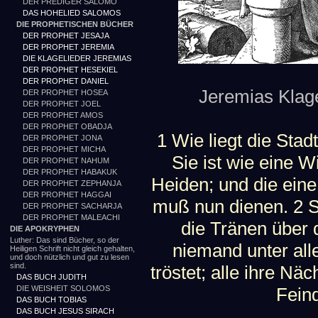
DER PREDIGER SALOMO
DAS HOHELIED SALOMOS
DIE PROPHETISCHEN BÜCHER
DER PROPHET JESAJA
DER PROPHET JEREMIA
DIE KLAGELIEDER JEREMIAS
DER PROPHET HESEKIEL
DER PROPHET DANIEL
Jeremias Klage 
DER PROPHET HOSEA
DER PROPHET JOEL
DER PROPHET AMOS
DER PROPHET OBADJA
1 Wie liegt die Stadt
DER PROPHET JONA
DER PROPHET MICHA
Sie ist wie eine W
DER PROPHET NAHUM
DER PROPHET HABAKUK
Heiden; und die eine
DER PROPHET ZEPHANJA
DER PROPHET HAGGAI
muß nun dienen. 2 S
DER PROPHET SACHARJA
DER PROPHET MALEACHI
die Tränen über 
DIE APOKRYPHEN
Luther: Das sind Bücher, so der
niemand unter all
Heiligen Schrift nicht gleich gehalten,
und doch nützlich und gut zu lesen
sind.
tröstet; alle ihre Näc
DAS BUCH JUDITH
DIE WEISHEIT SOLOMOS
Fein
DAS BUCH TOBIAS
DAS BUCH JESUS SIRACH