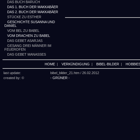
DAS BUCH BARUCH
DAS 1. BUCH DER MAKKABÄER
DAS 2. BUCH DER MAKKABÄER
STÜCKE ZU ESTHER
GESCHICHTE SUSANNA UND
DANIEL
VOM BEL ZU BABEL
VOM DRACHEN ZU BABEL
DAS GEBET ASARJAS
GESANG DREI MÄNNER IM
FEUEROFEN
DAS GEBET MANASSES
HOME
|
VERKÜNDIGUNG
|
BIBEL-BILDER
|
HOBBIE
last update:
bibel_bilder_21.htm /
26.02.2012
created by: ©
- GRÜNER -