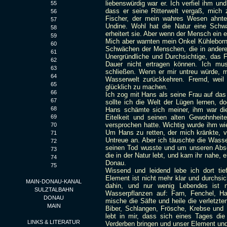
liebenswürdig war er. Ich verfiel ihm u
55
dass er seine Ritterwelt vergaß, mich 
56
Fischer, der mein wahres Wesen ahnte
57
Undine. Wohl hat die Natur eine Schw
58
erheitert sie. Aber wenn der Mensch ein ei
59
Mich aber warnten mein Onkel Kühleborn
60
Schwächen der Menschen, die in ander
61
Unergründliche und Durchsichtige, das 
62
Dauer nicht ertragen können. Ich mus
63
schließen. Wenn er mir untreu würde, 
64
Wasserwelt zurückkehren. Fremd, weil
65
glücklich zu machen.
66
Ich zog mit Hans als seine Frau auf da
67
sollte ich die Welt der Lügen lernen, d
68
Hans schämte sich meiner, ihm war die 
69
Eitelkeit und seinen alten Gewohnhei
versprochen hatte. Wichtig wurde ihm wied
70
Um Hans zu retten, der mich kränkte, ve
71
Untreue an. Aber ich täuschte die Wasser
72
seinen Tod wusste und um unseren Absc
73
die in der Natur lebt, und kam ihr nahe, 
74
Donau.
75
Wissend und leidend lebe ich dort tie
Element ist nicht mehr klar und durchsich
MAIN-DONAU-KANAL
dahin, und nur wenig Lebendes ist 
SULZTALBAHN
Wasserpflanzen auf: Farn, Fenchel, Ha
DONAU
mische die Säfte und heile die verletzte
MAIN
Biber, Schlangen, Frösche, Krebse und U
lebt in mir, dass sich eines Tages d
LINKS & LITERATUR
Verderben bringen und unser Element und 