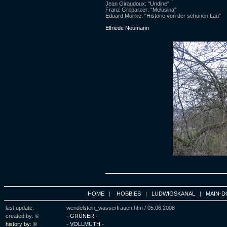
Jean Giraudoux: "Undine"
Franz Grillparzer: "Melusina"
Eduard Mörike: "Historie von der schönen Lau"
Elfriede Neumann
HOME
|
HOBBIES
|
LUDWIGSKANAL
|
MAIN-D
last update:
wendelstein_wasserfrauen.htm /
05.06.2008
created by: ©
- GRÜNER -
history by: ©
- VOLLMUTH -