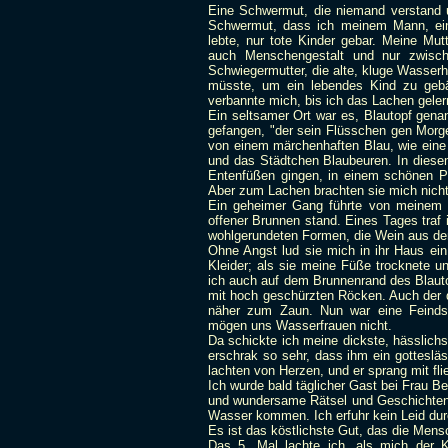
Eine Schwermut, die niemand verstand 
Schwermut, dass ich meinem Mann, ei
lebte, nur tote Kinder gebar. Meine Mu
auch Menschengestalt und nur zwisc
Schwiegermutter, die alte, kluge Wasser
müsste, um ein lebendes Kind zu gebä
verbannte mich, bis ich das Lachen gelern
Ein seltsamer Ort war es, Blautopf gena
gefangen, "der sein Flüsschen gen Morg
von einem märchenhaften Blau, wie eine
und das Städtchen Blaubeuren. In diesem
Entenfüßen gingen, in einem schönen Pal
Aber zum Lachen brachten sie mich nicht
Ein geheimer Gang führte von meinem Sc
offener Brunnen stand. Eines Tages traf i
wohlgerundeten Formen, die Wein aus dem
Ohne Angst lud sie mich in ihr Haus ein u
Kleider; als sie meine Füße trocknete u
ich auch auf dem Brunnenrand des Blauto
mit hoch geschürzten Röcken. Auch der 
näher zum Zaun. Nun war eine Feindsc
mögen uns Wasserfrauen nicht.
Da schickte ich meine dickste, hässlich
erschrak so sehr, dass ihm ein gotteslä
lachten von Herzen, und er sprang mit f
Ich wurde bald täglicher Gast bei Frau B
und wundersame Rätsel und Geschichten 
Wasser kommen. Ich erfuhr kein Leid dur
Es ist das köstlichste Gut, das die Men
Das 5. Mal lachte ich, als mich der 