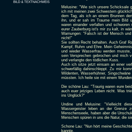
BILD & TEXTNACHWEIS
Melusine: "Wie sich unsere Schicksale 
ich mit meinen zwei Schwestern glücklic
dem Tag, als ich an einem Brunnen den 
ihn, und er sah im Traume mein Bild 
waren einander verfallen und schworen 
eurer Zauberburg ist's mir zu kalt, in wä
Warnungen: "Falsch ist der Mensch und t
nicht!"
Sie sollten Recht behalten. Auch Graf R
Kampf, Ruhm und Ehre. Mein Geheimnis,
und wieder Wasserfrau werden musste, h
sein Versprechen gebrochen und mich ver
und verlangte den tödlichen Kuss.
Auch ich sitze jetzt einsam an einer ve
schwerfällig dahinschleppt. Zu mir komm
Wildenten, Wasserhühner, Singschwäne un
müssten. Ich heile sie mit einem Wunder
Die schöne Lau: "Traurig waren eure beid
auch euer jetziges Leben nicht. Was tr
ins Unglück?"
Undine und Melusine: "Vielleicht die
Wassergeister leben an der Grenze 
Menschenseele, haben aber die Unschuld 
Menschen spüren in uns die Natur, die si
Schone Lau: "Nun hört meine Geschichte, d
kannte.