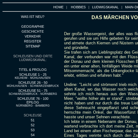
HOME
|
HOBBIES
|
LUDWIGSKANAL
|
MAIN-D
WAS IST NEU?
DAS MÄRCHEN VO
GEOGRAPHIE
GESCHICHTE
Der große Wassergeist, der alles was fli
VERKEHR
gerufen und sie um Hilfe gebeten für se
REGISTER
und atmete durch Kiemen und Nüstern u
SITEMAP
und gründelte.
Sie trafen sich am Lieblingsplatz des G
SCHLEUSEN UND ORTE
Kanal, der verbunden war mit den Flüss
LUDWIGSKANAL:
der Donau und dem kleinen Flüsschen B
ein unter einer alten, hinfälligen Weide
TITEL & PROLOG
Mitsommernacht, als die Unkenglocke läu
SCHLEUSE 1 - 25
erlebt, erlitten und erfahren habt."
KELHEIM - MÜHLHAUSEN
SCHLEUSE 26 - 50
Undine: "Leicht und strömend trieb mich
MÜHLHAUSEN - SCHWARZENBRUCK
alten Kanal, wo das Wasser noch weich,
SCHLEUSE 51 - 75
sehnte ich mich heraus aus den Wasse
SCHWARZENBRUCK - NÜRNBERG
Meer, "wollte höher als er stand", streb
SCHLEUSE 76 - 100
EPILOG
nicht haben und nur durch die treue Li
NÜRNBERG - BAMBERG
diese Sehnsucht eingepflanzt und sch
herrschte mein Onkel, der Wasserfürst K
SCHLEUSE
hasste und unser Sehnen verachtete.
51
Ich lebte in einem Nebenarm der Donau,
52
wartend verbrachte ich dort meine Zeit,
53
Land bei einem alten Fischerpaar, das mic
54
Eines Tages verirrte sich durch den Za