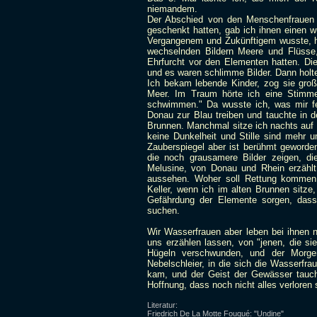
niemandem.
Der Abschied von den Menschenfrauen fi
geschenkt hatten, gab ich ihnen einen 
Vergangenem und Zukünftigem wusste, hat
wechselnden Bildern Meere und Flüsse,
Ehrfurcht vor den Elementen hatten. Die
und es waren schlimme Bilder. Dann hol
Ich bekam lebende Kinder, zog sie gro
Meer. Im Traum hörte ich eine Stimm
schwimmen." Da wusste ich, was mir f
Donau zur Blau treiben und tauchte in d
Brunnen. Manchmal sitze ich nachts auf 
keine Dunkelheit und Stille sind mehr u
Zauberspiegel aber ist berühmt geworde
die noch grausamere Bilder zeigen, di
Melusine, von Donau und Rhein erzählt
aussehen. Woher soll Rettung kommen,
Keller, wenn ich im alten Brunnen sitz
Gefährdung der Elemente sorgen, dass
suchen.
Wir Wasserfrauen aber leben bei ihnen 
uns erzählen lassen, von "jenen, die si
Hügeln verschwunden, und der Morge
Nebelschleier, in die sich die Wasserfra
kam, und der Geist der Gewässer tauchte
Hoffnung, dass noch nicht alles verloren 
Literatur:
Friedrich De La Motte Fouqué: "Undine"