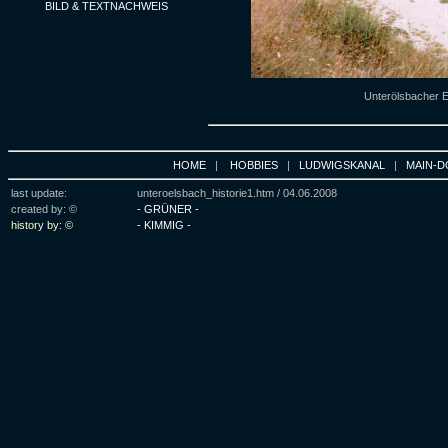
BILD & TEXTNACHWEIS
Unterölsbacher E
HOME
|
HOBBIES
|
LUDWIGSKANAL
|
MAIN-D
last update:
unteroelsbach_historie1.htm /
04.06.2008
created by: ©
- GRÜNER -
history by: ©
- KIMMIG -