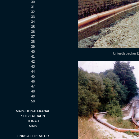
30
31
32
33
34
35
36
37
38
39
40
Unterölsbacher E
41
42
43
44
45
46
47
48
49
50
MAIN-DONAU-KANAL
SULZTALBAHN
DONAU
MAIN
LINKS & LITERATUR