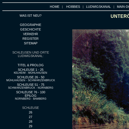
HOME
|
HOBBIES
|
LUDWIGSKANAL
|
MAIN-D
WAS IST NEU?
UNTERÖ
GEOGRAPHIE
GESCHICHTE
VERKEHR
REGISTER
SITEMAP
SCHLEUSEN UND ORTE
LUDWIGSKANAL:
TITEL & PROLOG
SCHLEUSE 1 - 25
KELHEIM - MÜHLHAUSEN
SCHLEUSE 26 - 50
MÜHLHAUSEN - SCHWARZENBRUCK
SCHLEUSE 51 - 75
SCHWARZENBRUCK - NÜRNBERG
SCHLEUSE 76 - 100
EPILOG
NÜRNBERG - BAMBERG
SCHLEUSE
26
27
28
29