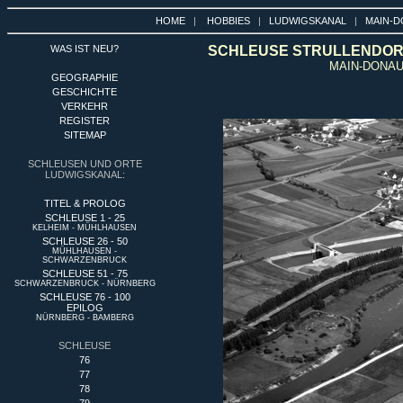
HOME
|
HOBBIES
|
LUDWIGSKANAL
|
MAIN-D
WAS IST NEU?
SCHLEUSE STRULLENDORF
MAIN-DONAU
GEOGRAPHIE
GESCHICHTE
VERKEHR
REGISTER
SITEMAP
SCHLEUSEN UND ORTE
LUDWIGSKANAL:
TITEL & PROLOG
SCHLEUSE 1 - 25
KELHEIM - MÜHLHAUSEN
SCHLEUSE 26 - 50
MÜHLHAUSEN -
SCHWARZENBRUCK
SCHLEUSE 51 - 75
SCHWARZENBRUCK - NÜRNBERG
SCHLEUSE 76 - 100
EPILOG
NÜRNBERG - BAMBERG
SCHLEUSE
76
77
78