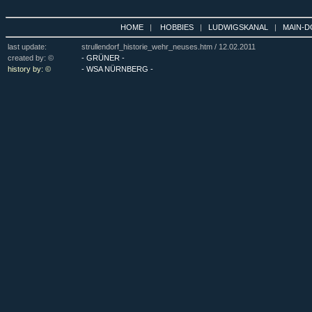
HOME
|
HOBBIES
|
LUDWIGSKANAL
|
MAIN-D
last update:
strullendorf_historie_wehr_neuses.htm /
12.02.2011
created by: ©
- GRÜNER -
history by: ©
- WSA NÜRNBERG -