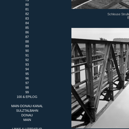
79
80
81
82
Schleuse Strull
B
83
84
85
86
87
88
89
90
91
92
93
94
95
96
97
98
99
100 & EPILOG
MAIN-DONAU-KANAL
SULZTALBAHN
DONAU
MAIN