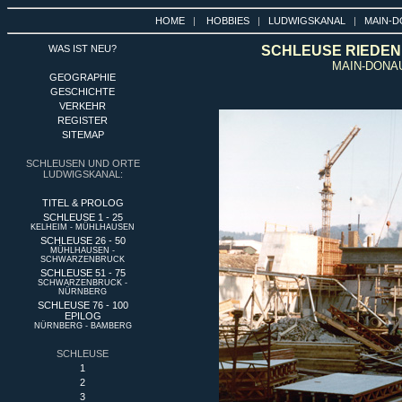
HOME
|
HOBBIES
|
LUDWIGSKANAL
|
MAIN-D
WAS IST NEU?
SCHLEUSE RIEDENB
MAIN-DONA
GEOGRAPHIE
GESCHICHTE
VERKEHR
REGISTER
SITEMAP
SCHLEUSEN UND ORTE
LUDWIGSKANAL:
TITEL & PROLOG
SCHLEUSE 1 - 25
KELHEIM - MÜHLHAUSEN
SCHLEUSE 26 - 50
MÜHLHAUSEN -
SCHWARZENBRUCK
SCHLEUSE 51 - 75
SCHWARZENBRUCK -
NÜRNBERG
SCHLEUSE 76 - 100
EPILOG
NÜRNBERG - BAMBERG
SCHLEUSE
1
2
3