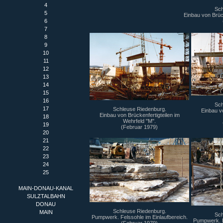
4
Sch
5
Einbau von Brück
6
7
8
9
10
11
12
13
14
15
16
Sch
17
Schleuse Riedenburg.
Einbau vo
Einbau von Brückenfertigteilen im
18
Wehrfeld "M".
19
(Februar 1979)
20
21
22
23
24
25
MAIN-DONAU-KANAL
SULZTALBAHN
DONAU
Schleuse Riedenburg.
MAIN
Sch
Pumpwerk. Felssohle im Einlaufbereich.
Pumpwerk. F