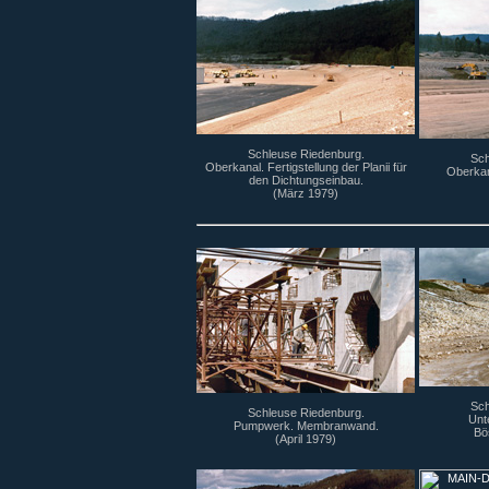
Schleuse Riedenburg.
Sch
Oberkanal. Fertigstellung der Planii für
Oberkan
den Dichtungseinbau.
(März 1979)
Sch
Schleuse Riedenburg.
Unt
Pumpwerk. Membranwand.
Bö
(April 1979)