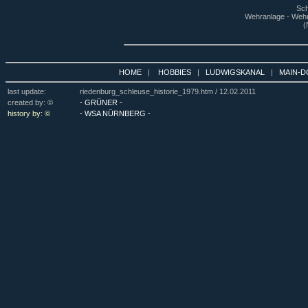
Sch
Wehranlage - Wehr
(
HOME
|
HOBBIES
|
LUDWIGSKANAL
|
MAIN-D
last update:
riedenburg_schleuse_historie_1979.htm /
12.02.2011
created by: ©
- GRÜNER -
history by: ©
- WSA NÜRNBERG -