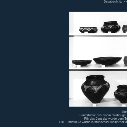
Bauabschnitt I -
Sch
Fundstücke aus einem Grabhügel ei
Für das Jenseits wurde dem To
Die Fundstücke wurde in mühevoller Kleinarbeit 