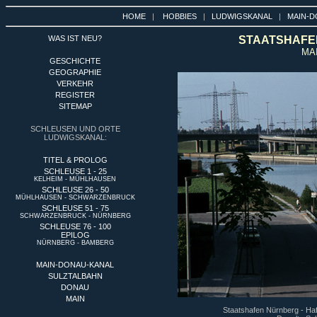
HOME
|
HOBBIES
|
LUDWIGSKANAL
|
MAIN-D
WAS IST NEU?
STAATSHAFEN
MA
GESCHICHTE
GEOGRAPHIE
VERKEHR
REGISTER
SITEMAP
SCHLEUSEN UND ORTE
LUDWIGSKANAL:
TITEL & PROLOG
SCHLEUSE 1 - 25
KELHEIM - MÜHLHAUSEN
SCHLEUSE 26 - 50
MÜHLHAUSEN - SCHWARZENBRUCK
SCHLEUSE 51 - 75
SCHWARZENBRUCK - NÜRNBERG
SCHLEUSE 76 - 100
EPILOG
NÜRNBERG - BAMBERG
MAIN-DONAU-KANAL
SULZTALBAHN
DONAU
MAIN
Staatshafen Nürnberg - Ha