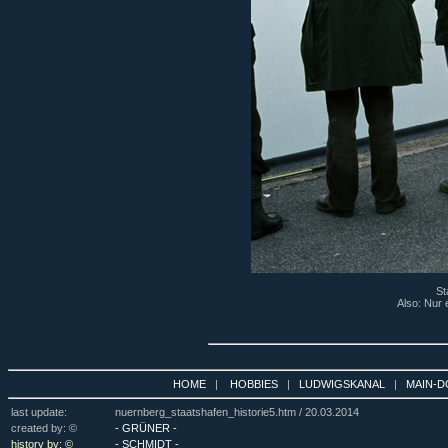
St
Also: Nur 
HOME
|
HOBBIES
|
LUDWIGSKANAL
|
MAIN-D
last update:
nuernberg_staatshafen_historie5.htm /
20.03.2014
created by: ©
- GRÜNER -
history by: ©
- SCHMIDT -