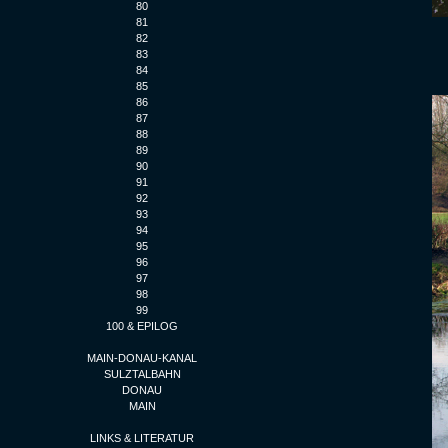
80
81
82
83
84
85
86
87
88
89
90
91
92
93
94
95
96
97
98
99
100 & EPILOG
MAIN-DONAU-KANAL
SULZTALBAHN
DONAU
MAIN
LINKS & LITERATUR