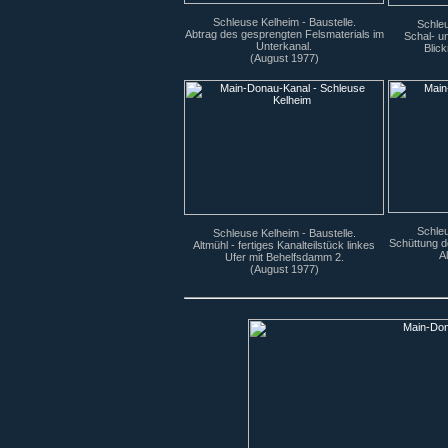
Schleuse Kelheim - Baustelle.
Schleu
Abtrag des gesprengten Felsmaterials im
Schal- u
Unterkanal.
Blic
(August 1977)
Schleu
Schleuse Kelheim - Baustelle.
Schüttung de
Altmühl - fertiges Kanalteilstück linkes
A
Ufer mit Behelfsdamm 2.
(August 1977)