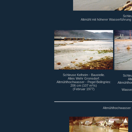
Schleu
Altmühl mit höherer Wasserführung 
Schleuse Kelheim - Baustelle.
Schleu
Altes Wehr Gronsdorf.
Al
Altmühlhochwasser - Pegel Beilngries:
Altmühlho
206 cm (107 m³/s)
(Februar 1977)
Wasser
Altmühlhochwasser -