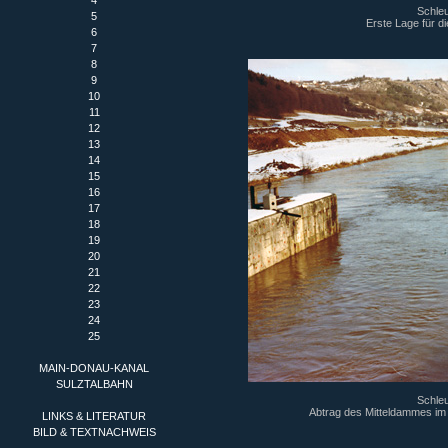
4
Schleu
5
Erste Lage für d
6
7
8
9
10
11
12
13
14
15
16
17
18
19
20
21
22
23
24
25
MAIN-DONAU-KANAL
SULZTALBAHN
Schleu
Abtrag des Mitteldammes im
LINKS & LITERATUR
BILD & TEXTNACHWEIS