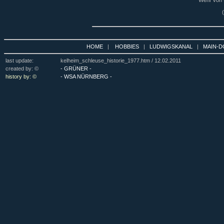
Wehr von U
HOME
|
HOBBIES
|
LUDWIGSKANAL
|
MAIN-D
last update:
kelheim_schleuse_historie_1977.htm /
12.02.2011
created by: ©
- GRÜNER -
history by: ©
- WSA NÜRNBERG -