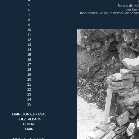
4
5
Bereits die Ke
...nur kei
6
Dann fanden Sie im Kelheimer Michelsber
7
8
9
10
11
12
13
14
15
16
17
18
19
20
21
22
23
24
25
MAIN-DONAU-KANAL
SULZTALBAHN
DONAU
MAIN