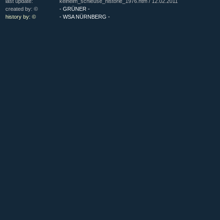
last update:
kelheim_schleuse_historie_1976.htm /
12.02.2011
created by: ©
- GRÜNER -
history by: ©
- WSA NÜRNBERG -