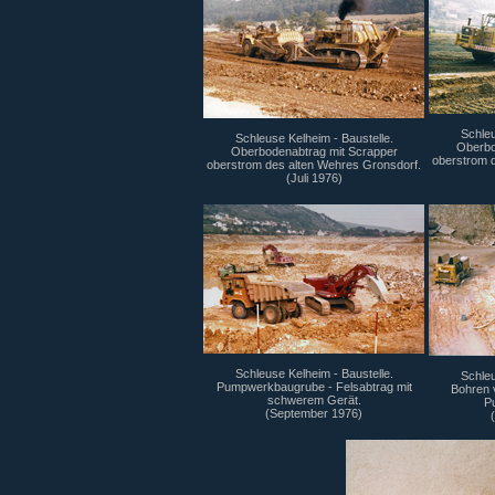
Schleu
Schleuse Kelheim - Baustelle.
Oberbo
Oberbodenabtrag mit Scrapper
oberstrom 
oberstrom des alten Wehres Gronsdorf.
(Juli 1976)
Schleuse Kelheim - Baustelle.
Schleu
Pumpwerkbaugrube - Felsabtrag mit
Bohren 
schwerem Gerät.
P
(September 1976)