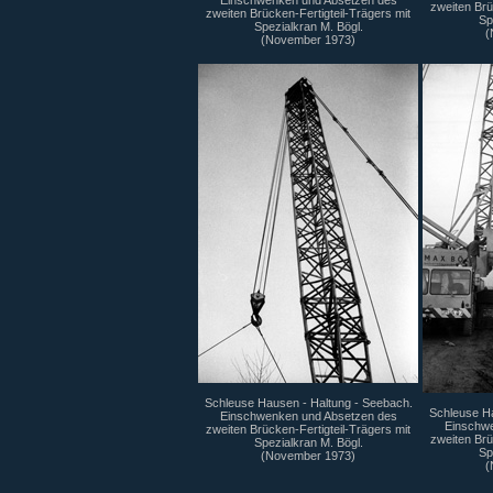
Einschwenken und Absetzen des
zweiten Brü
zweiten Brücken-Fertigteil-Trägers mit
Sp
Spezialkran M. Bögl.
(
(November 1973)
Schleuse Hausen - Haltung - Seebach.
Schleuse Ha
Einschwenken und Absetzen des
Einschwe
zweiten Brücken-Fertigteil-Trägers mit
zweiten Brü
Spezialkran M. Bögl.
Sp
(November 1973)
(