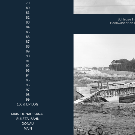
79
80
81
82
Schleuse Ha
83
Hochwasser an 
84
85
86
87
88
89
90
91
92
93
94
95
96
97
98
99
100 & EPILOG
MAIN-DONAU-KANAL
SULZTALBAHN
DONAU
MAIN