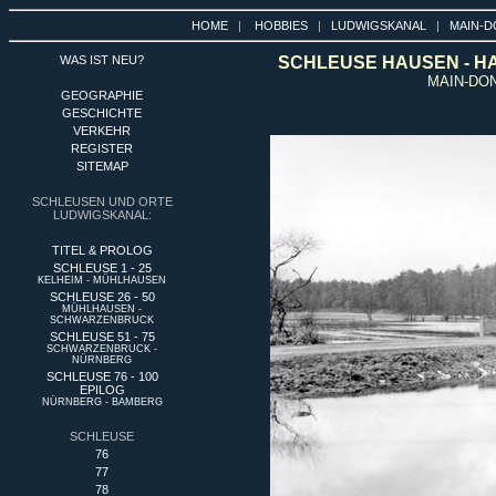
HOME
|
HOBBIES
|
LUDWIGSKANAL
|
MAIN-D
WAS IST NEU?
SCHLEUSE HAUSEN - HA
MAIN-DO
GEOGRAPHIE
GESCHICHTE
VERKEHR
REGISTER
SITEMAP
SCHLEUSEN UND ORTE
LUDWIGSKANAL:
TITEL & PROLOG
SCHLEUSE 1 - 25
KELHEIM - MÜHLHAUSEN
SCHLEUSE 26 - 50
MÜHLHAUSEN -
SCHWARZENBRUCK
SCHLEUSE 51 - 75
SCHWARZENBRUCK -
NÜRNBERG
SCHLEUSE 76 - 100
EPILOG
NÜRNBERG - BAMBERG
SCHLEUSE
76
77
78