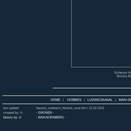
Schleuse Ha
Brücke Be
HOME
|
HOBBIES
|
LUDWIGSKANAL
|
MAIN-D
last update:
hausen_seebach_historie_wsa.htm /
12.02.2011
created by: ©
- GRÜNER -
history by: ©
- WSA NÜRNBERG -