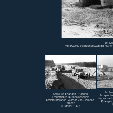
Schleu
Mühlkapelle bei Büchenbach mit Marter
Schleu
Schleuse Erlangen - Haltung.
Scraper be
Erdbetrieb zum Kanalabschnitt
Kanalstreck
Steinforstgraben, Werner-von-Siemens-
Erlangen.
Strasse.
(Oktober 1968)