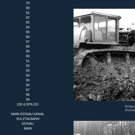
79
80
81
82
83
84
85
86
87
88
89
90
91
92
93
94
95
96
97
98
99
100 & EPILOG
Schleu
Aushub
MAIN-DONAU-KANAL
SULZTALBAHN
DONAU
MAIN