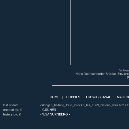
Schleu
Nähe Dechsendorfer Brücke: Einvierte
(
HOME
|
HOBBIES
|
LUDWIGSKANAL
|
MAIN-D
last update:
erlangen_haltung_freie_strecke_bis_1969_historie_wsa.htm /
1
created by: ©
- GRÜNER -
history by: ©
- WSA NÜRNBERG -