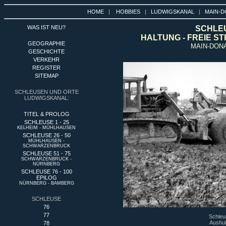
HOME
|
HOBBIES
|
LUDWIGSKANAL
|
MAIN-D
WAS IST NEU?
SCHLE
HALTUNG - FREIE ST
GEOGRAPHIE
MAIN-DON
GESCHICHTE
VERKEHR
REGISTER
SITEMAP
SCHLEUSEN UND ORTE
LUDWIGSKANAL:
TITEL & PROLOG
SCHLEUSE 1 - 25
KELHEIM - MÜHLHAUSEN
SCHLEUSE 26 - 50
MÜHLHAUSEN -
SCHWARZENBRUCK
SCHLEUSE 51 - 75
SCHWARZENBRUCK -
NÜRNBERG
SCHLEUSE 76 - 100
EPILOG
NÜRNBERG - BAMBERG
SCHLEUSE
76
77
Schleu
Aushub
78