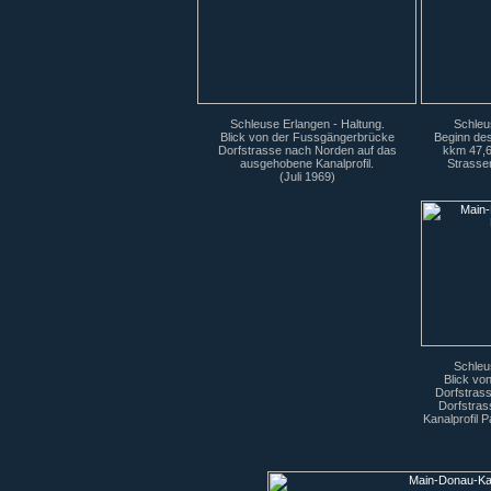
Schleuse Erlangen - Haltung.
Schleu
Blick von der Fussgängerbrücke
Beginn des
Dorfstrasse nach Norden auf das
kkm 47,6
ausgehobene Kanalprofil.
Strasse
(Juli 1969)
Schleu
Blick vo
Dorfstrass
Dorfstra
Kanalprofil 