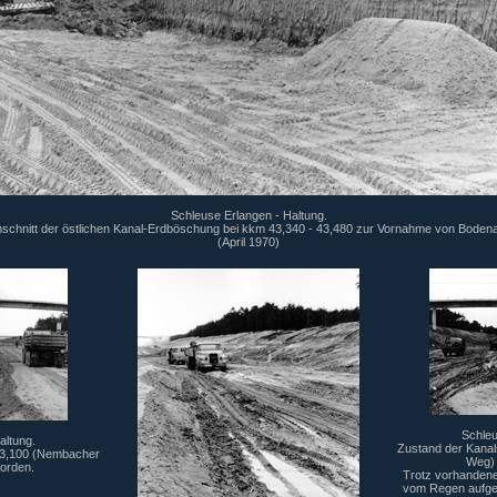
Schleuse Erlangen - Haltung.
nschnitt der östlichen Kanal-Erdböschung bei kkm 43,340 - 43,480 zur Vornahme von Boden
(April 1970)
Schleu
altung.
Zustand der Kana
 43,100 (Nembacher
Weg) 
orden.
Trotz vorhandene
vom Regen aufgew