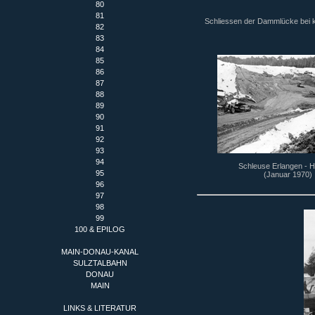
80
81
Schliessen der Dammlücke bei 
82
83
84
85
86
87
88
89
90
91
92
93
94
Schleuse Erlangen - H
95
(Januar 1970)
96
97
98
99
100 & EPILOG
MAIN-DONAU-KANAL
SULZTALBAHN
DONAU
MAIN
LINKS & LITERATUR