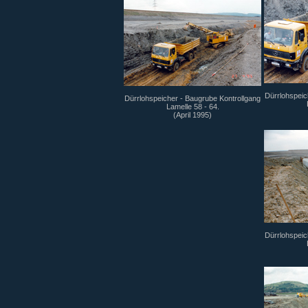
Dürrlohspeic
Dürrlohspeicher - Baugrube Kontrollgang
Lamelle 58 - 64.
(April 1995)
Dürrlohspeic