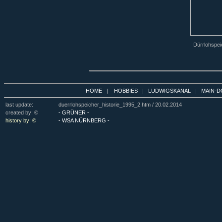
Dürrlohspei
HOME
|
HOBBIES
|
LUDWIGSKANAL
|
MAIN-D
last update:
duerrlohspeicher_historie_1995_2.htm /
20.02.2014
created by: ©
- GRÜNER -
history by: ©
- WSA NÜRNBERG -