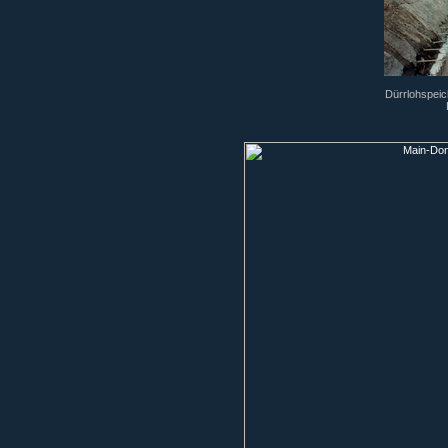
Dürrlohspeic