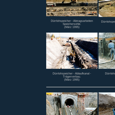
Dürrlohspeicher - Abtragsarbeiten
Dürrlohspe
Speichersohle.
(März 1995)
Dürrlohspeicher - Ablaufkanal -
Dürrlohs
Trägerverbau.
(März 1995)