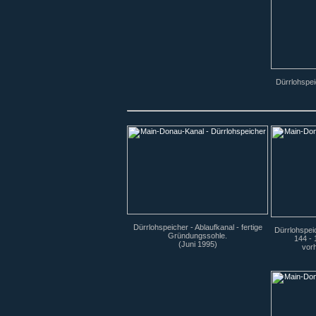
Dürrlohspei
Dürrlohspeicher - Ablaufkanal - fertige
Dürrlohspeic
Gründungssohle.
144 - 
(Juni 1995)
vor