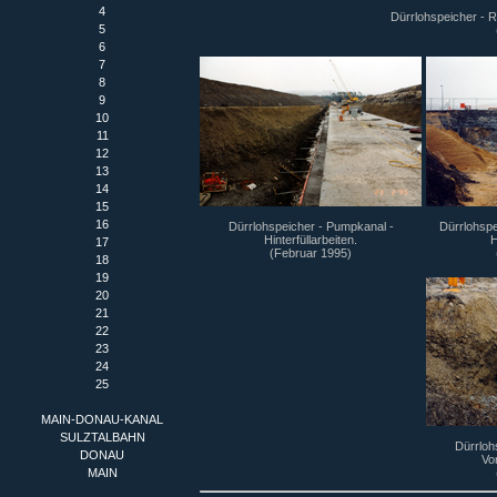
4
Dürrlohspeicher - Re
5
6
7
8
9
10
11
12
13
14
15
16
Dürrlohspeicher - Pumpkanal -
Dürrlohspe
Hinterfüllarbeiten.
H
17
(Februar 1995)
18
19
20
21
22
23
24
25
MAIN-DONAU-KANAL
SULZTALBAHN
Dürrloh
DONAU
Vor
MAIN