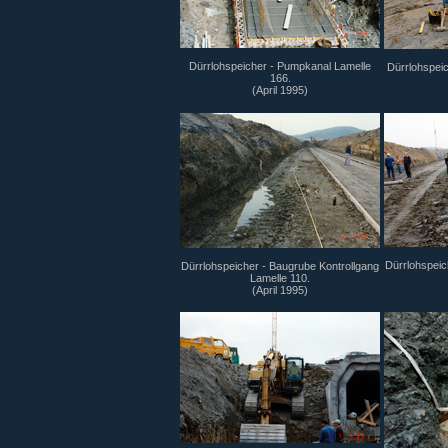
Dürrlohspeicher - Pumpkanal Lamelle
Dürrlohspeic
166.
(April 1995)
Dürrlohspeic
Dürrlohspeicher - Baugrube Kontrollgang
Lamelle 110.
(April 1995)