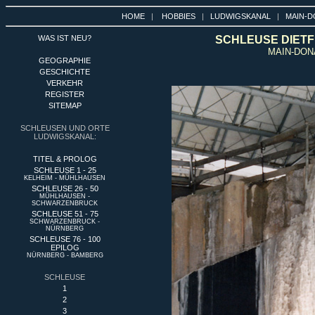
HOME
|
HOBBIES
|
LUDWIGSKANAL
|
MAIN-D
WAS IST NEU?
SCHLEUSE DIETFU
MAIN-DON
GEOGRAPHIE
GESCHICHTE
VERKEHR
REGISTER
SITEMAP
SCHLEUSEN UND ORTE
LUDWIGSKANAL:
TITEL & PROLOG
SCHLEUSE 1 - 25
KELHEIM - MÜHLHAUSEN
SCHLEUSE 26 - 50
MÜHLHAUSEN -
SCHWARZENBRUCK
SCHLEUSE 51 - 75
SCHWARZENBRUCK -
NÜRNBERG
SCHLEUSE 76 - 100
EPILOG
NÜRNBERG - BAMBERG
SCHLEUSE
1
2
3