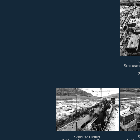
S
Schleusenb
(
S
Schleuse Dietfurt.