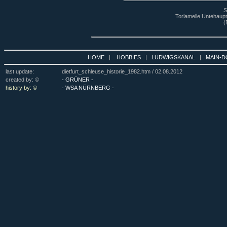
S
Torlamelle Untehaupt
(
HOME
|
HOBBIES
|
LUDWIGSKANAL
|
MAIN-D
last update:
dietfurt_schleuse_historie_1982.htm /
02.08.2012
created by: ©
- GRÜNER -
history by: ©
- WSA NÜRNBERG -