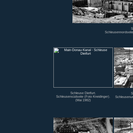
S
Schleusennordseite
Schleuse Dietfurt.
S
Schleusensüdseite (Foto Kneidinger).
Schleusenun
(Mai 1982)