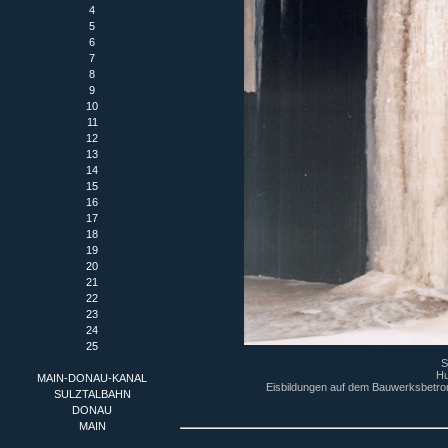
4
5
6
7
8
9
10
11
12
13
14
15
16
17
18
19
20
21
22
23
24
25
S
Hu
MAIN-DONAU-KANAL
Eisbildungen auf dem Bauwerksbetron
SULZTALBAHN
DONAU
MAIN