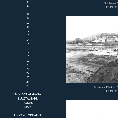
5
Schleuse Di
6
Im Hinter
7
8
9
10
11
12
13
14
15
16
17
18
19
20
21
22
23
24
25
Schleuse Dietfurt. 
Im Hinter
MAIN-DONAU-KANAL
SULZTALBAHN
DONAU
MAIN
LINKS & LITERATUR