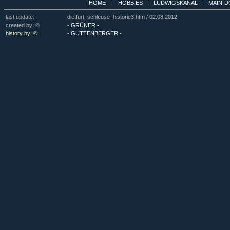
HOME
|
HOBBIES
|
LUDWIGSKANAL
|
MAIN-D
last update:
dietfurt_schleuse_historie3.htm /
02.08.2012
created by: ©
- GRÜNER -
history by: ©
- GUTTENBERGER -