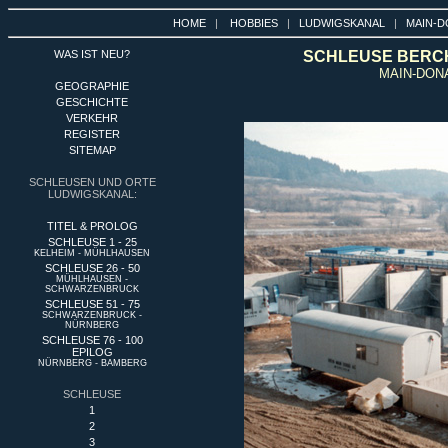
HOME
|
HOBBIES
|
LUDWIGSKANAL
|
MAIN-D
WAS IST NEU?
SCHLEUSE BERCHI
MAIN-DON
GEOGRAPHIE
GESCHICHTE
VERKEHR
REGISTER
SITEMAP
SCHLEUSEN UND ORTE
LUDWIGSKANAL:
TITEL & PROLOG
SCHLEUSE 1 - 25
KELHEIM - MÜHLHAUSEN
SCHLEUSE 26 - 50
MÜHLHAUSEN -
SCHWARZENBRUCK
SCHLEUSE 51 - 75
SCHWARZENBRUCK -
NÜRNBERG
SCHLEUSE 76 - 100
EPILOG
NÜRNBERG - BAMBERG
SCHLEUSE
1
2
3