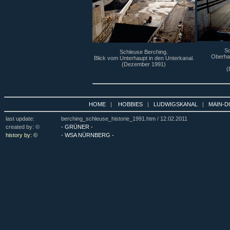
Sc
Schleuse Berching.
Oberhau
Blick vom Unterhaupt in den Unterkanal.
(Dezember 1991)
(
HOME
|
HOBBIES
|
LUDWIGSKANAL
|
MAIN-D
last update:
berching_schleuse_historie_1991.htm /
12.02.2011
created by: ©
- GRÜNER -
history by: ©
- WSA NÜRNBERG -