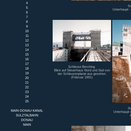
4
Sc
5
Unterhaupt 
6
7
8
9
10
11
12
13
14
15
16
17
Schleuse Berching.
18
Blick auf Steuerhaus Nord und Süd von
19
der Schleusenplanie aus gesehen.
(Februar 1991)
20
21
22
23
24
25
Sc
MAIN-DONAU-KANAL
Unterhaupt 
SULZTALBAHN
DONAU
MAIN