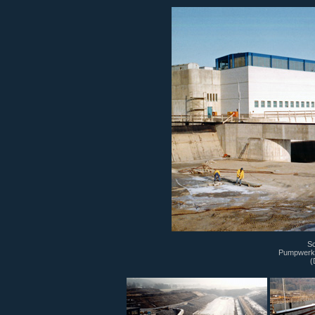
Sc
Pumpwerk 
(