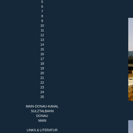
5
6
7
8
9
10
11
12
13
14
15
16
17
18
19
20
21
22
23
24
25
MAIN-DONAU-KANAL
SULZTALBAHN
DONAU
MAIN
LINKS & LITERATUR