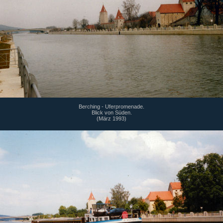
Berching - Uferpromenade.
Blick von Süden.
(März 1993)