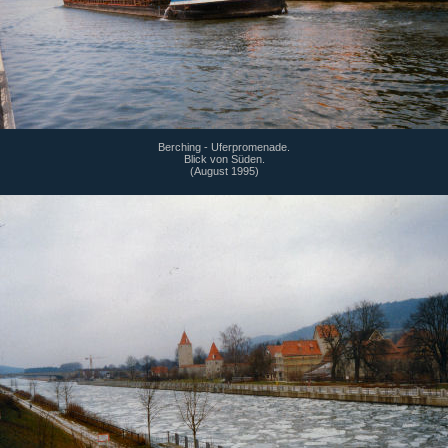
Berching - Uferpromenade.
Blick von Süden.
(August 1995)