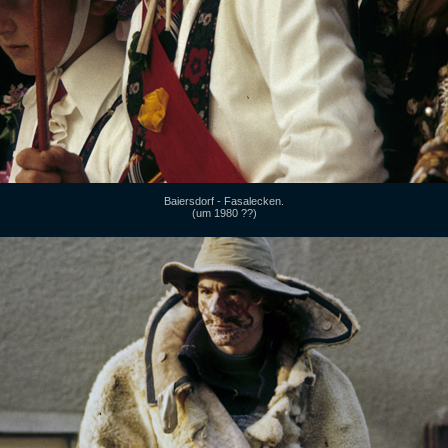
Baiersdorf - Fasalecken.
(um 1980 ??)