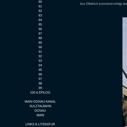
80
Aus Effeltrich kommend erfolgt de
81
82
83
84
85
86
87
88
89
90
91
92
93
94
95
96
97
98
99
100 & EPILOG
MAIN-DONAU-KANAL
SULZTALBAHN
DONAU
MAIN
LINKS & LITERATUR