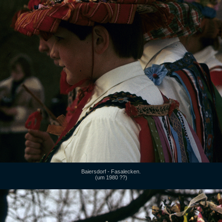
Baiersdorf - Fasalecken.
(um 1980 ??)