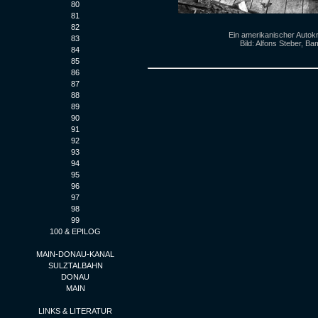
80
81
82
Ein amerikanischer Autokr
83
Bild: Alfons Steber, Ba
84
85
86
87
88
89
90
91
92
93
94
95
96
97
98
99
100 & EPILOG
MAIN-DONAU-KANAL
SULZTALBAHN
DONAU
MAIN
LINKS & LITERATUR