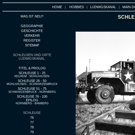
HOME
|
HOBBIES
|
LUDWIGSKANAL
|
MAIN-D
WAS IST NEU?
SCHLEU
GEOGRAPHIE
GESCHICHTE
VERKEHR
REGISTER
SITEMAP
SCHLEUSEN UND ORTE
LUDWIGSKANAL:
TITEL & PROLOG
SCHLEUSE 1 - 25
KELHEIM - MÜHLHAUSEN
SCHLEUSE 26 - 50
MÜHLHAUSEN - SCHWARZENBRUCK
SCHLEUSE 51 - 75
SCHWARZENBRUCK - NÜRNBERG
SCHLEUSE 76 - 100
EPILOG
NÜRNBERG - BAMBERG
SCHLEUSE
76
77
78
79