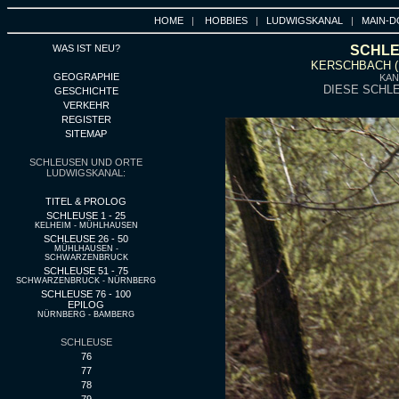
HOME
|
HOBBIES
|
LUDWIGSKANAL
|
MAIN-D
WAS IST NEU?
SCHLEU
KERSCHBACH (
GEOGRAPHIE
KAN
DIESE SCHLE
GESCHICHTE
VERKEHR
REGISTER
SITEMAP
SCHLEUSEN UND ORTE
LUDWIGSKANAL:
TITEL & PROLOG
SCHLEUSE 1 - 25
KELHEIM - MÜHLHAUSEN
SCHLEUSE 26 - 50
MÜHLHAUSEN -
SCHWARZENBRUCK
SCHLEUSE 51 - 75
SCHWARZENBRUCK - NÜRNBERG
SCHLEUSE 76 - 100
EPILOG
NÜRNBERG - BAMBERG
SCHLEUSE
76
77
78