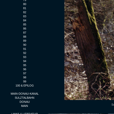
79
80
81
82
83
84
85
86
87
88
89
90
91
92
93
94
95
96
97
98
99
100 & EPILOG
MAIN-DONAU-KANAL
SULZTALBAHN
DONAU
Sc
MAIN