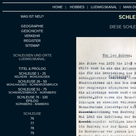
HOME
|
HOBBIES
|
LUDWIGSKANAL
|
MAIN-D
WAS IST NEU?
SCHLEU
GEOGRAPHIE
DIESE SCHLE
GESCHICHTE
VERKEHR
REGISTER
SITEMAP
SCHLEUSEN UND ORTE
LUDWIGSKANAL:
TITEL & PROLOG
SCHLEUSE 1 - 25
KELHEIM - MÜHLHAUSEN
SCHLEUSE 26 - 50
MÜHLHAUSEN - SCHWARZENBRUCK
SCHLEUSE 51 - 75
SCHWARZENBRUCK - NÜRNBERG
SCHLEUSE 76 - 100
EPILOG
NÜRNBERG - BAMBERG
SCHLEUSE
76
77
78
79