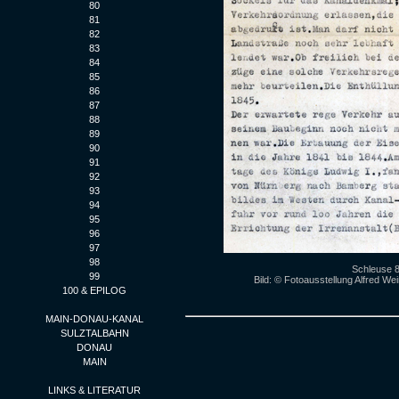
80
81
82
83
84
85
86
87
88
89
90
91
92
93
94
95
96
97
98
Schleuse 8
99
Bild: © Fotoausstellung Alfred W
100 & EPILOG
MAIN-DONAU-KANAL
SULZTALBAHN
DONAU
MAIN
LINKS & LITERATUR