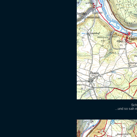
Sch
...und so sah 