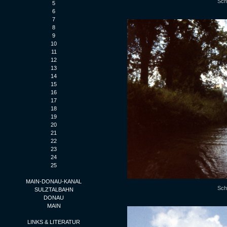
Sch
5
6
7
8
9
10
11
12
13
14
15
16
17
18
19
20
21
22
23
24
25
MAIN-DONAU-KANAL
Sch
SULZTALBAHN
DONAU
MAIN
LINKS & LITERATUR