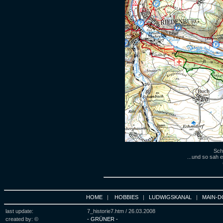
Sch
...und so sah 
HOME
|
HOBBIES
|
LUDWIGSKANAL
|
MAIN-D
last update:
7_historie7.htm /
26.03.2008
created by: ©
- GRÜNER -