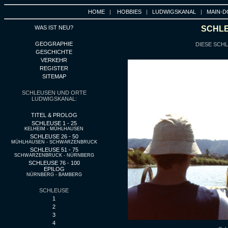
HOME
|
HOBBIES
|
LUDWIGSKANAL
|
MAIN-D
WAS IST NEU?
SCHLE
GEOGRAPHIE
DIESE SCHL
GESCHICHTE
VERKEHR
REGISTER
SITEMAP
SCHLEUSEN UND ORTE
LUDWIGSKANAL:
TITEL & PROLOG
SCHLEUSE 1 - 25
KELHEIM - MÜHLHAUSEN
SCHLEUSE 26 - 50
MÜHLHAUSEN - SCHWARZENBRUCK
SCHLEUSE 51 - 75
SCHWARZENBRUCK - NÜRNBERG
SCHLEUSE 76 - 100
EPILOG
NÜRNBERG - BAMBERG
SCHLEUSE
1
2
3
4