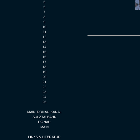
5
6
7
8
9
10
11
12
13
14
15
16
17
18
19
20
21
22
23
24
25
MAIN-DONAU-KANAL
SULZTALBAHN
DONAU
MAIN
LINKS & LITERATUR