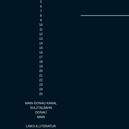
5
6
7
8
9
10
11
12
13
14
15
16
17
18
19
20
21
22
23
24
25
MAIN-DONAU-KANAL
SULZTALBAHN
DONAU
MAIN
LINKS & LITERATUR