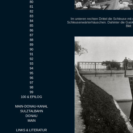
80
81
82
83
Im unteren rechten Drittel die Schleuse m
84
Schleusenwärterhäuschen. Dahinter die Gask
85
Bild:
86
87
88
89
90
91
92
93
94
95
96
97
98
99
100 & EPILOG
MAIN-DONAU-KANAL
SULZTALBAHN
DONAU
MAIN
LINKS & LITERATUR