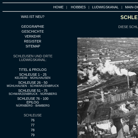
HOME
|
HOBBIES
|
LUDWIGSKANAL
|
MAIN-D
WAS IST NEU?
SCHLEU
GEOGRAPHIE
DIESE SCHL
GESCHICHTE
VERKEHR
REGISTER
SITEMAP
SCHLEUSEN UND ORTE
LUDWIGSKANAL:
TITEL & PROLOG
SCHLEUSE 1 - 25
KELHEIM - MÜHLHAUSEN
SCHLEUSE 26 - 50
MÜHLHAUSEN - SCHWARZENBRUCK
SCHLEUSE 51 - 75
SCHWARZENBRUCK - NÜRNBERG
SCHLEUSE 76 - 100
EPILOG
NÜRNBERG - BAMBERG
SCHLEUSE
76
77
78
79