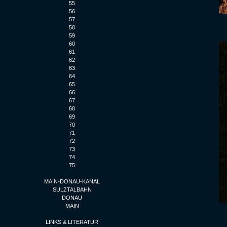
55
56
57
58
59
60
61
62
63
64
65
66
67
68
69
70
71
72
73
74
75
MAIN-DONAU-KANAL
SULZTALBAHN
DONAU
MAIN
LINKS & LITERATUR