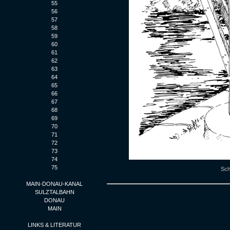
55
56
57
58
59
60
61
62
63
64
65
66
67
68
69
70
71
72
73
74
75
Sch
MAIN-DONAU-KANAL
SULZTALBAHN
DONAU
MAIN
LINKS & LITERATUR