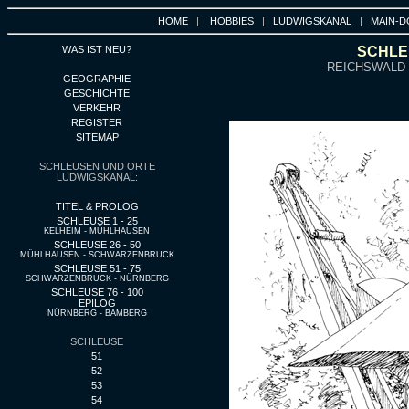
HOME
|
HOBBIES
|
LUDWIGSKANAL
|
MAIN-D
WAS IST NEU?
SCHLEU
REICHSWALD
GEOGRAPHIE
GESCHICHTE
VERKEHR
REGISTER
SITEMAP
SCHLEUSEN UND ORTE
LUDWIGSKANAL:
TITEL & PROLOG
SCHLEUSE 1 - 25
KELHEIM - MÜHLHAUSEN
SCHLEUSE 26 - 50
MÜHLHAUSEN - SCHWARZENBRUCK
SCHLEUSE 51 - 75
SCHWARZENBRUCK - NÜRNBERG
SCHLEUSE 76 - 100
EPILOG
NÜRNBERG - BAMBERG
SCHLEUSE
51
52
53
54