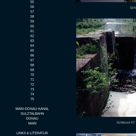
55
56
Sch
57
58
59
60
61
62
63
64
65
66
67
68
69
70
71
72
73
74
75
MAIN-DONAU-KANAL
SULZTALBAHN
DONAU
Schleuse 67 
MAIN
LINKS & LITERATUR