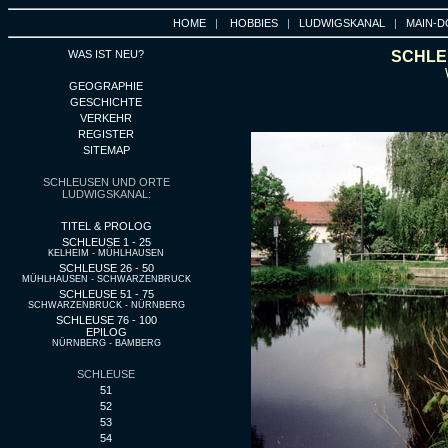
HOME
|
HOBBIES
|
LUDWIGSKANAL
|
MAIN-D
WAS IST NEU?
SCHLEU
GEOGRAPHIE
GESCHICHTE
VERKEHR
REGISTER
SITEMAP
SCHLEUSEN UND ORTE
LUDWIGSKANAL:
TITEL & PROLOG
SCHLEUSE 1 - 25
KELHEIM - MÜHLHAUSEN
SCHLEUSE 26 - 50
MÜHLHAUSEN - SCHWARZENBRUCK
SCHLEUSE 51 - 75
SCHWARZENBRUCK - NÜRNBERG
SCHLEUSE 76 - 100
EPILOG
NÜRNBERG - BAMBERG
SCHLEUSE
51
52
53
54