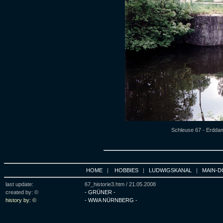
Schleuse 67 - Erdda
HOME
|
HOBBIES
|
LUDWIGSKANAL
|
MAIN-D
last update:
67_historie3.htm /
21.05.2008
created by: ©
- GRÜNER -
history by: ©
- WWA NÜRNBERG -