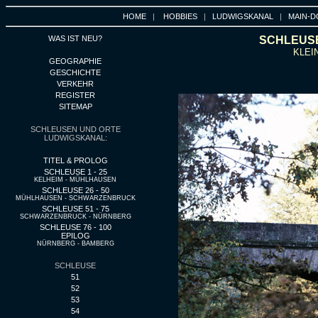
HOME
|
HOBBIES
|
LUDWIGSKANAL
|
MAIN-D
WAS IST NEU?
SCHLEUSE
KLEI
GEOGRAPHIE
GESCHICHTE
VERKEHR
REGISTER
SITEMAP
SCHLEUSEN UND ORTE
LUDWIGSKANAL:
TITEL & PROLOG
SCHLEUSE 1 - 25
KELHEIM - MÜHLHAUSEN
SCHLEUSE 26 - 50
MÜHLHAUSEN - SCHWARZENBRUCK
SCHLEUSE 51 - 75
SCHWARZENBRUCK - NÜRNBERG
SCHLEUSE 76 - 100
EPILOG
NÜRNBERG - BAMBERG
SCHLEUSE
51
52
53
54