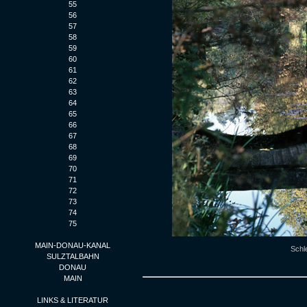
55
56
57
58
59
60
61
62
63
64
65
66
67
68
69
70
71
72
73
74
75
MAIN-DONAU-KANAL
Schl
SULZTALBAHN
DONAU
MAIN
LINKS & LITERATUR