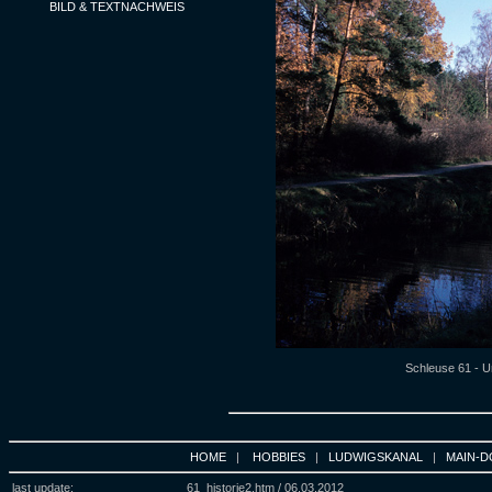
BILD & TEXTNACHWEIS
Schleuse 61 - U
HOME
|
HOBBIES
|
LUDWIGSKANAL
|
MAIN-D
last update:
61_historie2.htm /
06.03.2012