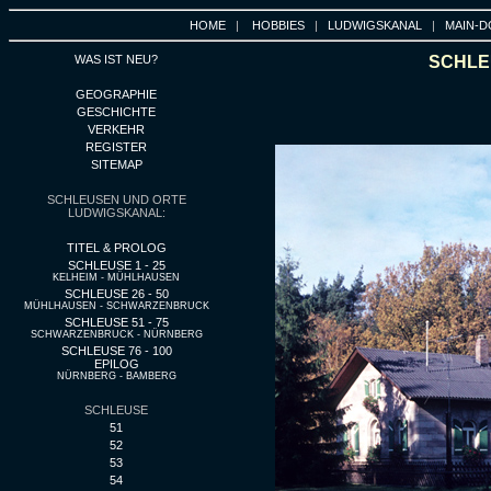
HOME
|
HOBBIES
|
LUDWIGSKANAL
|
MAIN-D
WAS IST NEU?
SCHLEU
GEOGRAPHIE
GESCHICHTE
VERKEHR
REGISTER
SITEMAP
SCHLEUSEN UND ORTE
LUDWIGSKANAL:
TITEL & PROLOG
SCHLEUSE 1 - 25
KELHEIM - MÜHLHAUSEN
SCHLEUSE 26 - 50
MÜHLHAUSEN - SCHWARZENBRUCK
SCHLEUSE 51 - 75
SCHWARZENBRUCK - NÜRNBERG
SCHLEUSE 76 - 100
EPILOG
NÜRNBERG - BAMBERG
SCHLEUSE
51
52
53
54