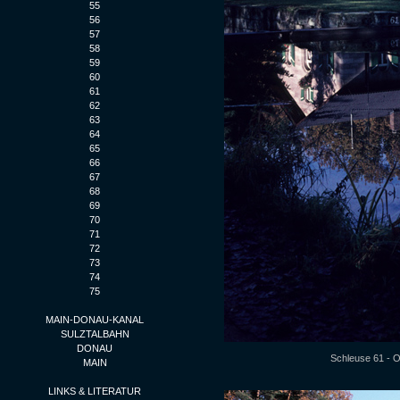
55
56
57
58
59
60
61
62
63
64
65
66
67
68
69
70
71
72
73
74
75
MAIN-DONAU-KANAL
SULZTALBAHN
DONAU
Schleuse 61 - 
MAIN
LINKS & LITERATUR