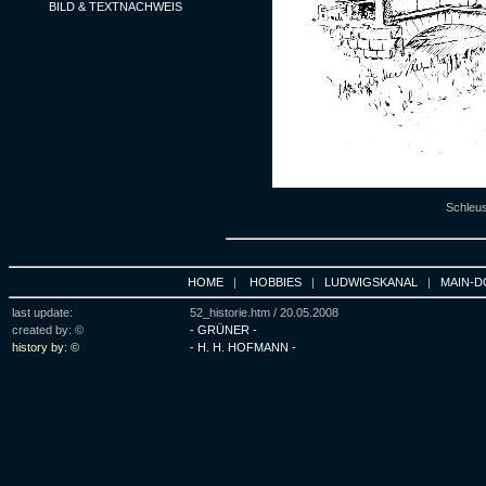
BILD & TEXTNACHWEIS
Schleus
HOME
|
HOBBIES
|
LUDWIGSKANAL
|
MAIN-D
last update:
52_historie.htm /
20.05.2008
created by: ©
- GRÜNER -
history by: ©
- H. H. HOFMANN -