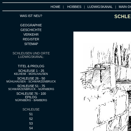
HOME
|
HOBBIES
|
LUDWIGSKANAL
|
MAIN-D
WAS IST NEU?
SCHLEU
GEOGRAPHIE
GESCHICHTE
VERKEHR
REGISTER
SITEMAP
SCHLEUSEN UND ORTE
LUDWIGSKANAL:
TITEL & PROLOG
SCHLEUSE 1 - 25
KELHEIM - MÜHLHAUSEN
SCHLEUSE 26 - 50
MÜHLHAUSEN - SCHWARZENBRUCK
SCHLEUSE 51 - 75
SCHWARZENBRUCK - NÜRNBERG
SCHLEUSE 76 - 100
EPILOG
NÜRNBERG - BAMBERG
SCHLEUSE
51
52
53
54