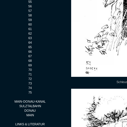
55
56
57
58
59
60
61
62
63
64
65
66
67
68
69
70
71
72
Schleus
73
74
75
MAIN-DONAU-KANAL
SULZTALBAHN
DONAU
MAIN
LINKS & LITERATUR