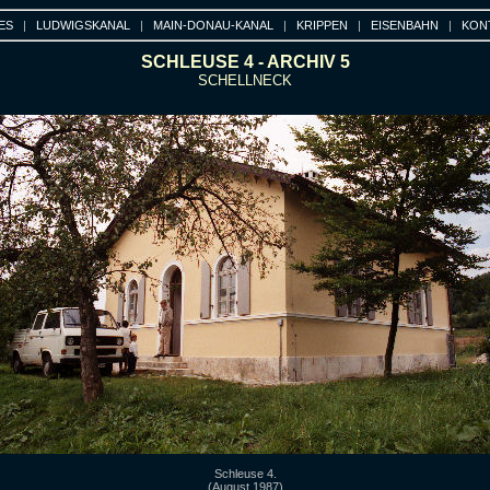
ES
|
LUDWIGSKANAL
|
MAIN-DONAU-KANAL
|
KRIPPEN
|
EISENBAHN
|
KON
SCHLEUSE 4 - ARCHIV 5
SCHELLNECK
Schleuse 4.
(August 1987)