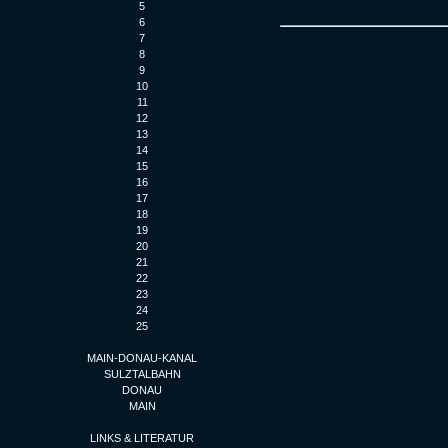
5
6
7
8
9
10
11
12
13
14
15
16
17
18
19
20
21
22
23
24
25
MAIN-DONAU-KANAL
SULZTALBAHN
DONAU
MAIN
LINKS & LITERATUR