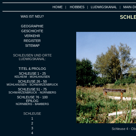
HOME
|
HOBBIES
|
LUDWIGSKANAL
|
MAIN-D
WAS IST NEU?
SCHLE
GEOGRAPHIE
GESCHICHTE
VERKEHR
REGISTER
SITEMAP
SCHLEUSEN UND ORTE
LUDWIGSKANAL:
TITEL & PROLOG
SCHLEUSE 1 - 25
KELHEIM - MÜHLHAUSEN
SCHLEUSE 26 - 50
MÜHLHAUSEN - SCHWARZENBRUCK
SCHLEUSE 51 - 75
SCHWARZENBRUCK - NÜRNBERG
SCHLEUSE 76 - 100
EPILOG
NÜRNBERG - BAMBERG
SCHLEUSE
1
2
3
Schleuse 4 - Ob
4