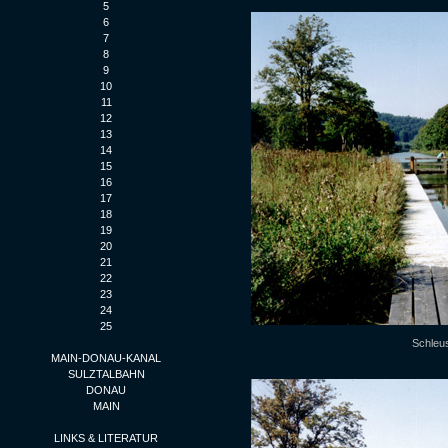
5
6
7
8
9
10
11
12
13
14
15
16
17
18
19
20
21
22
23
24
25
Schleu
MAIN-DONAU-KANAL
SULZTALBAHN
DONAU
MAIN
LINKS & LITERATUR