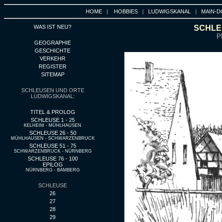
HOME
|
HOBBIES
|
LUDWIGSKANAL
|
MAIN-D
WAS IST NEU?
SCHLEU
P
GEOGRAPHIE
GESCHICHTE
VERKEHR
REGISTER
SITEMAP
SCHLEUSEN UND ORTE
LUDWIGSKANAL:
TITEL & PROLOG
SCHLEUSE 1 - 25
KELHEIM - MÜHLHAUSEN
SCHLEUSE 26 - 50
MÜHLHAUSEN - SCHWARZENBRUCK
SCHLEUSE 51 - 75
SCHWARZENBRUCK - NÜRNBERG
SCHLEUSE 76 - 100
EPILOG
NÜRNBERG - BAMBERG
SCHLEUSE
26
27
28
29