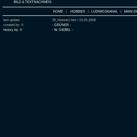
BILD & TEXTNACHWEIS
HOME
|
HOBBIES
|
LUDWIGSKANAL
|
MAIN-D
last update:
39_historie1.htm /
23.05.2008
created by: ©
- GRÜNER -
history by: ©
- W. GIEBEL -