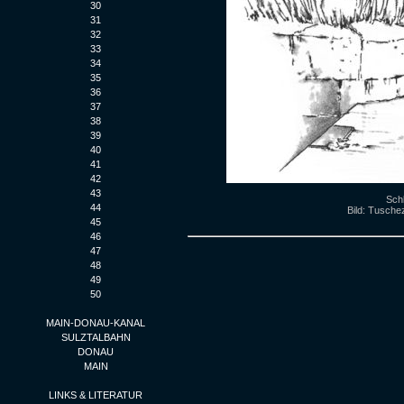
30
31
32
33
34
35
36
37
38
39
40
41
42
43
Sch
44
Bild: Tusche
45
46
47
48
49
50
MAIN-DONAU-KANAL
SULZTALBAHN
DONAU
MAIN
LINKS & LITERATUR