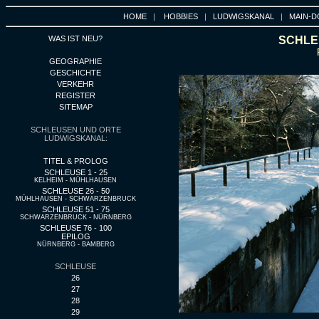
HOME
|
HOBBIES
|
LUDWIGSKANAL
|
MAIN-D
WAS IST NEU?
SCHLEU
GEOGRAPHIE
GESCHICHTE
VERKEHR
REGISTER
SITEMAP
SCHLEUSEN UND ORTE
LUDWIGSKANAL:
TITEL & PROLOG
SCHLEUSE 1 - 25
KELHEIM - MÜHLHAUSEN
SCHLEUSE 26 - 50
MÜHLHAUSEN - SCHWARZENBRUCK
SCHLEUSE 51 - 75
SCHWARZENBRUCK - NÜRNBERG
SCHLEUSE 76 - 100
EPILOG
NÜRNBERG - BAMBERG
SCHLEUSE
26
27
28
29