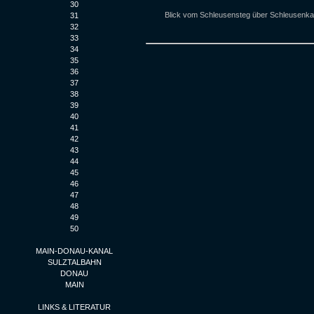
30
Blick vom Schleusensteg über Schleusenk
31
32
33
34
35
36
37
38
39
40
41
42
43
44
45
46
47
48
49
50
MAIN-DONAU-KANAL
SULZTALBAHN
DONAU
MAIN
LINKS & LITERATUR