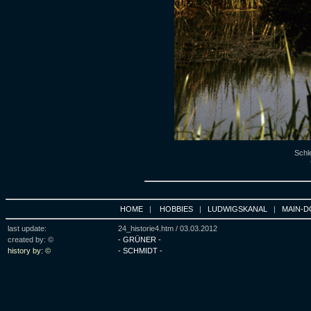
Schle
HOME
|
HOBBIES
|
LUDWIGSKANAL
|
MAIN-D
last update:
24_historie4.htm /
03.03.2012
created by: ©
- GRÜNER -
history by: ©
- SCHMIDT -