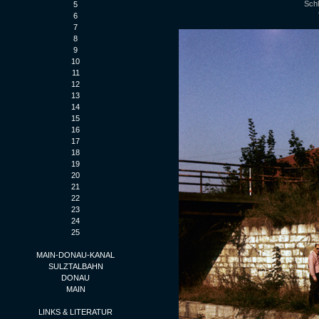
Schl
5
6
7
8
9
10
11
12
13
14
15
16
17
18
19
20
21
22
23
24
25
MAIN-DONAU-KANAL
SULZTALBAHN
DONAU
MAIN
LINKS & LITERATUR