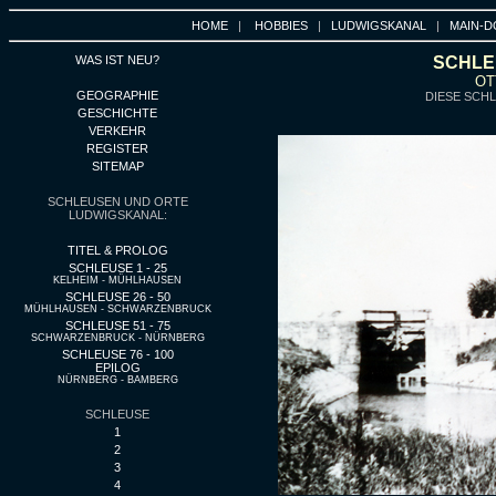
HOME
|
HOBBIES
|
LUDWIGSKANAL
|
MAIN-D
WAS IST NEU?
SCHLEU
OT
GEOGRAPHIE
DIESE SCHL
GESCHICHTE
VERKEHR
REGISTER
SITEMAP
SCHLEUSEN UND ORTE
LUDWIGSKANAL:
TITEL & PROLOG
SCHLEUSE 1 - 25
KELHEIM - MÜHLHAUSEN
SCHLEUSE 26 - 50
MÜHLHAUSEN - SCHWARZENBRUCK
SCHLEUSE 51 - 75
SCHWARZENBRUCK - NÜRNBERG
SCHLEUSE 76 - 100
EPILOG
NÜRNBERG - BAMBERG
SCHLEUSE
1
2
3
4