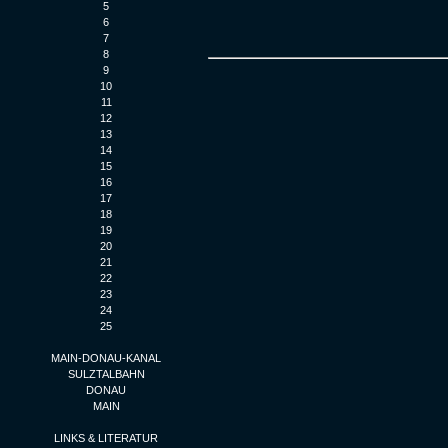
5
6
7
8
9
10
11
12
13
14
15
16
17
18
19
20
21
22
23
24
25
MAIN-DONAU-KANAL
SULZTALBAHN
DONAU
MAIN
LINKS & LITERATUR