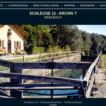
ES
|
LUDWIGSKANAL
|
MAIN-DONAU-KANAL
|
KRIPPEN
|
EISENBAHN
|
KON
SCHLEUSE 12 - ARCHIV 7
MÜHLBACH
Schleuse 12 - Schleusenkammer - Schleusenhaus.
(2008)