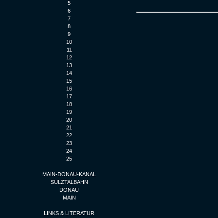
5
6
7
8
9
10
11
12
13
14
15
16
17
18
19
20
21
22
23
24
25
MAIN-DONAU-KANAL
SULZTALBAHN
DONAU
MAIN
LINKS & LITERATUR