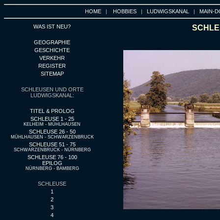
HOME
|
HOBBIES
|
LUDWIGSKANAL
|
MAIN-D
WAS IST NEU?
SCHLEU
GEOGRAPHIE
GESCHICHTE
VERKEHR
REGISTER
SITEMAP
SCHLEUSEN UND ORTE
LUDWIGSKANAL:
TITEL & PROLOG
SCHLEUSE 1 - 25
KELHEIM - MÜHLHAUSEN
SCHLEUSE 26 - 50
MÜHLHAUSEN - SCHWARZENBRUCK
SCHLEUSE 51 - 75
SCHWARZENBRUCK - NÜRNBERG
SCHLEUSE 76 - 100
EPILOG
NÜRNBERG - BAMBERG
SCHLEUSE
1
2
3
4