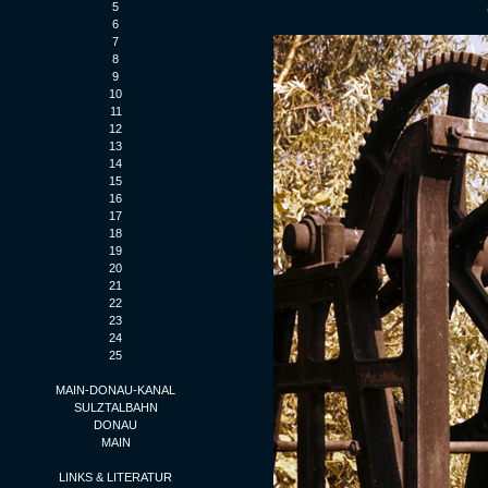
5
6
7
8
9
10
11
12
13
14
15
16
17
18
19
20
21
22
23
24
25
MAIN-DONAU-KANAL
SULZTALBAHN
DONAU
MAIN
LINKS & LITERATUR