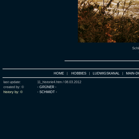
Schl
HOME
|
HOBBIES
|
LUDWIGSKANAL
|
MAIN-D
last update:
11_historie4.htm /
08.03.2012
created by: ©
- GRÜNER -
history by: ©
- SCHMIDT -